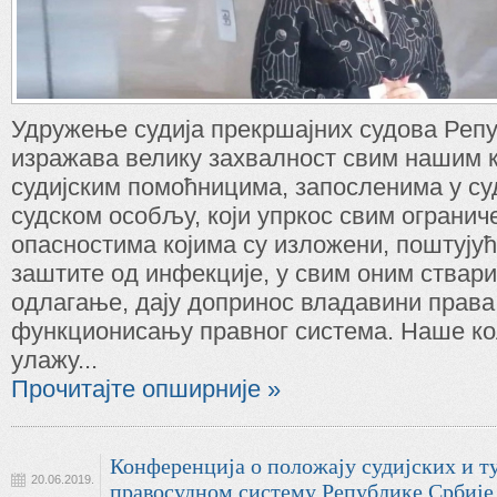
Удружење судија прекршајних судова Реп
изражава велику захвалност свим нашим к
судијским помоћницима, запосленима у суд
судском особљу, који упркос свим ограни
опасностима којима су изложени, поштују
заштите од инфекције, у свим оним ствари
одлагање, дају допринос владавини права
функционисању правног система. Наше ко
улажу...
Прочитајте опширније »
Конференција о положају судијских и 
20.06.2019.
правосудном систему Републике Србије