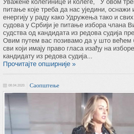
Уважене колегинице и колеге, У овом тре
питање које треба да нас уједини, оснажи 
енергију у раду како Удружења тако и свих
судова у Србији је питање избора члана В
судства од кандидата из редова судија пр
Овим путем вас позивамо да у што већем б
сви који имају право гласа изађу на изборе 
кандидату из редова судија...
Прочитајте опширније »
Саопштење
08.04.2020.