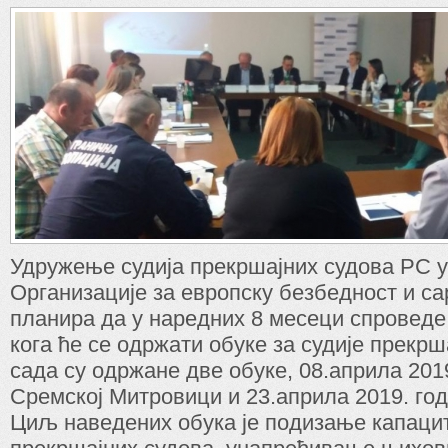
Удружење судија прекршајних судова РС 
Организације за европску безбедност и с
планира да у наредних 8 месеци спроведе 
кога ће се одржати обуке за судије прекрш
сада су одржане две обуке, 08.априла 2019
Сремској Митровици и 23.априла 2019. год
Циљ наведених обука је подизање капацит