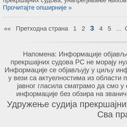
прекршајних судова, унапређивање њихови
Прочитајте опширније »
3
««
Претходна страна
1
2
4
5
...
Напомена: Информације објавље
прекршајних судова РС не морају н
Информације се објављују у циљу инф
у вези са актуелностима из области п
јавног гласила сматрамо да смо у
информације без обзира на званич
Удружење судија прекршајни
Сва пр