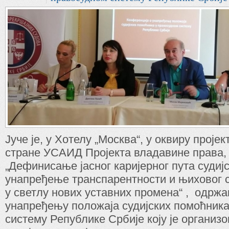
Јуче је, у Хотелу „Москва“, у оквиру проје
стране УСАИД Пројекта владавине права,
„Дефинисање јасног каријерног пута судиј
унапређење транспарентности и њиховог с
у светлу нових уставних промена“ , одрж
унапређењу положаја судијских помоћника
систему Републике Србије коју је органи