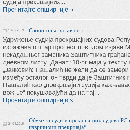
судија прекршајних...
Прочитајте опширније »
Саопштење за јавност
13.05.2019.
Удружење судија прекршајних судова Реп
изражава оштар протест поводом изјаве 
некадашњег заменика Заштитника грађана
дневном листу „Данас“ 10-ог маја у тексту
„Јанковић: Пашалић не жели да се замери в
између осталог, он тврди да је Заштитник 
Пашалић као „прекршајни судија кажњавао
вожње“ покушавајући да на тај...
Прочитајте опширније »
Обуке за судије прекршајних судова РС
24.04.2019.
извршиоци прекршаја“