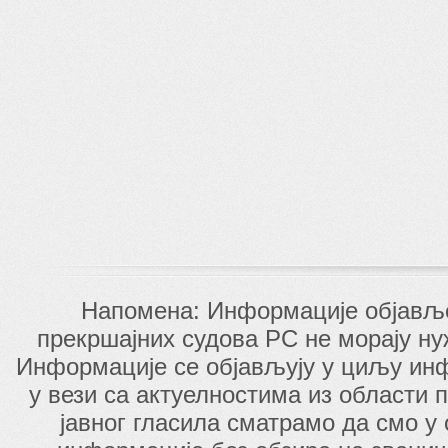
Напомена: Информације објавље
прекршајних судова РС не морају н
Информације се објављују у циљу инф
у вези са актуелностима из области п
јавног гласила сматрамо да смо у