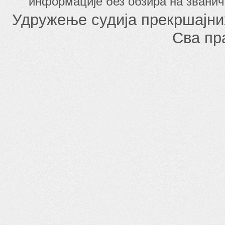
информације без обзира на званич
Удружење судија прекршајни
Сва пр