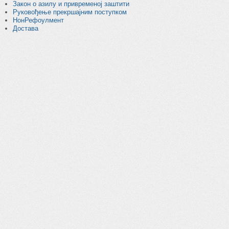
Закон о азилу и привременој заштити
Руковођење прекршајним поступком
НонРефоулмент
Достава